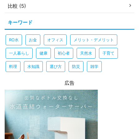
比較 (5)
キーワード
RO水
お金
オフィス
メリット・デメリット
一人暮らし
健康
初心者
天然水
子育て
料理
水知識
選び方
防災
雑学
広告