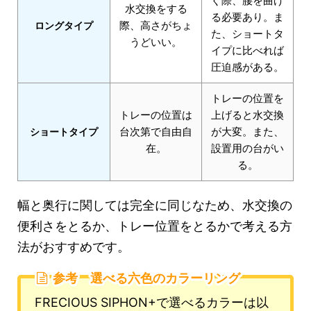
ぐ際、腰を曲げ
水交換をする
る必要あり。ま
際、高さがちょ
ロングタイプ
た、ショートタ
うどいい。
イプに比べれば
圧迫感がある。
トレーの位置を
トレーの位置は
上げると水交換
台次第で自由自
が大変。また、
ショートタイプ
在。
設置用の台がい
る。
幅と奥行に関しては完全に同じなため、水交換の
便利さをとるか、トレー位置をとるかで考える方
法がおすすめです。
参考 選べる六色のカラーリング
FRECIOUS SIPHON+で選べるカラーは以