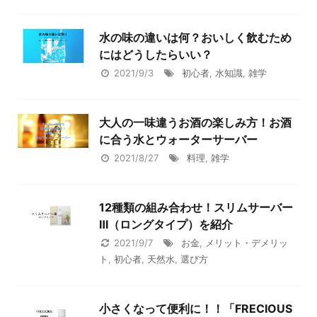
水の味の違いは何？おいしく飲むため
にはどうしたらいい？
2021/9/3
初心者
,
水知識
,
雑学
大人の一味違うお酒の楽しみ方！お酒
に合う水とウォーターサーバー
2021/8/27
料理
,
雑学
12種類の組み合わせ！スリムサーバー
Ⅲ（ロングタイプ）を紹介
2021/9/7
お金
,
メリット・デメリッ
ト
,
初心者
,
天然水
,
選び方
小さくなって便利に！！「FRECIOUS