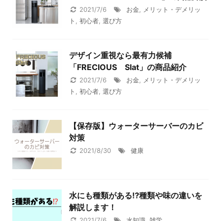
2021/7/6
お金
,
メリット・デメリッ
ト
,
初心者
,
選び方
デザイン重視なら最有力候補
「FRECIOUS Slat」の商品紹介
2021/7/6
お金
,
メリット・デメリッ
ト
,
初心者
,
選び方
【保存版】ウォーターサーバーのカビ
対策
2021/8/30
健康
水にも種類がある⁉種類や味の違いを
解説します！
2021/7/6
水知識
,
雑学