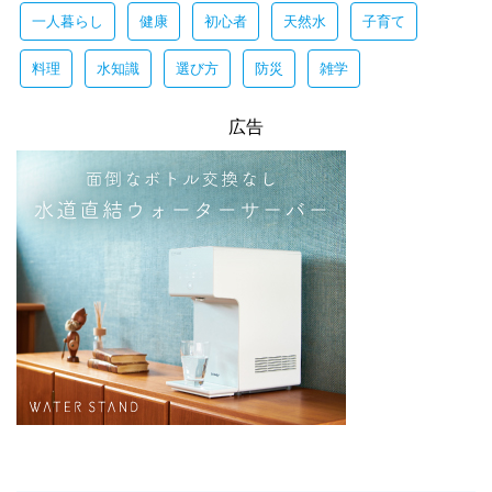
一人暮らし
健康
初心者
天然水
子育て
料理
水知識
選び方
防災
雑学
広告