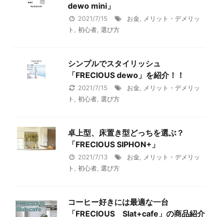
dewo mini」
2021/7/15
お金
,
メリット・デメリッ
ト
,
初心者
,
選び方
シンプルでスタイリッシュ
「FRECIOUS dewo」を紹介！！
2021/7/15
お金
,
メリット・デメリッ
ト
,
初心者
,
選び方
卓上型、床置き型どっちを選ぶ？
「FRECIOUS SIPHON+」
2021/7/13
お金
,
メリット・デメリッ
ト
,
初心者
,
選び方
コーヒー好きには最適な一台
「FRECIOUS Slat+cafe」の商品紹介