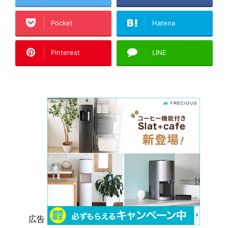
Pocket
Hatena
Pinterest
LINE
広告