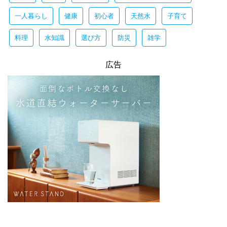
一人暮らし
健康
初心者
天然水
子育て
料理
水知識
選び方
防災
雑学
広告