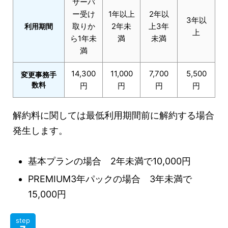
サーバ
ー受け
1年以上
2年以
3年以
取りか
2年未
上3年
利用期間
上
ら1年未
満
未満
満
14,300
11,000
7,700
5,500
変更事務手
数料
円
円
円
円
解約料に関しては最低利用期間前に解約する場合
発生します。
基本プランの場合 2年未満で10,000円
PREMIUM3年パックの場合 3年未満で
15,000円
step