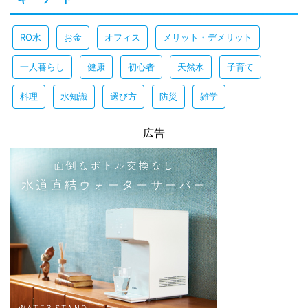
RO水
お金
オフィス
メリット・デメリット
一人暮らし
健康
初心者
天然水
子育て
料理
水知識
選び方
防災
雑学
広告