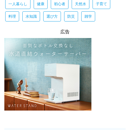
一人暮らし
健康
初心者
天然水
子育て
料理
水知識
選び方
防災
雑学
広告