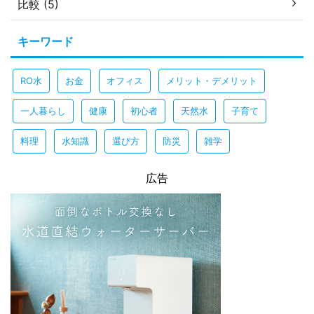
比較 (5)
キーワード
RO水
お金
オフィス
メリット・デメリット
一人暮らし
健康
初心者
天然水
子育て
料理
水知識
選び方
防災
雑学
広告