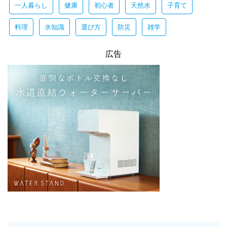
一人暮らし
健康
初心者
天然水
子育て
料理
水知識
選び方
防災
雑学
広告