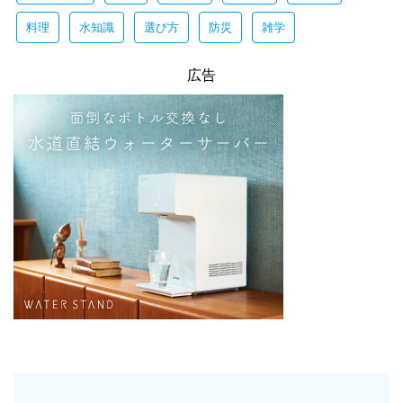
料理
水知識
選び方
防災
雑学
広告